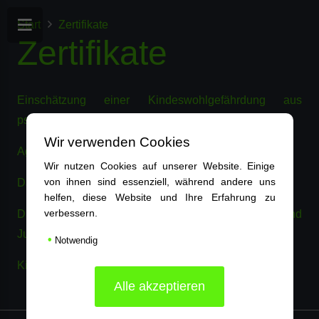
Start
Zertifikate
Zertifikate
Einschätzung einer Kindeswohlgefährdung aus
psychologischer Sicht
Wir verwenden Cookies
Aggressives Verhalten bei Kindern und Jugendlichen
Wir nutzen Cookies auf unserer Website. Einige
von ihnen sind essenziell, während andere uns
Datenschutzbeauftragte in der Kinder und Jugendhilfe
helfen, diese Website und Ihre Erfahrung zu
verbessern.
Die SGB VIII-Reform durch das Kinder und
Jugendstärkungsgesetz
•
Notwendig
Kindeswohl und Kindeswille